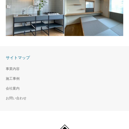
N様邸 リノベーション
上尾市 Y様邸
サイトマップ
Y様邸
F様邸
事業内容
F様邸
施工事例
会社案内
お問い合わせ